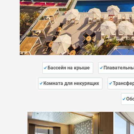
Бассейн на крыше
Плавательны
Комната для некурящих
Трансфер
Об