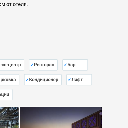
км от отеля.
есс-центр
Ресторан
Бар
арковка
Кондиционер
Лифт
ации