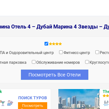
рина Отель 4 – Дубай Марина 4 Звезды – Д
ПА и Оздоровительный центр
Фитнесс-центр
Рест
тная парковка
Обслуживание номеров
Круглосут
Посмотреть Все Отели
k
The
ПОИСК ТУРОВ
Посмотреть