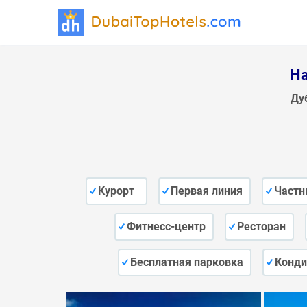
Ha
Ду
Курорт
Первая линия
Частн
Фитнесс-центр
Ресторан
Бесплатная парковка
Конди