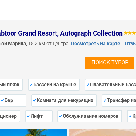
btoor Grand Resort, Autograph Collection
бай Марина
, 18.3 км от центра
Посмотреть на карте
Отз
ПОИСК ТУРОВ
ый пляж
Бассейн на крыше
Плавательный бас
Бар
Комната для некурящих
Трансфер из
ционер
Лифт
Обслуживание номеров
К