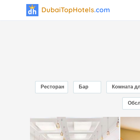
Ресторан
Бар
Комната д
Обсл