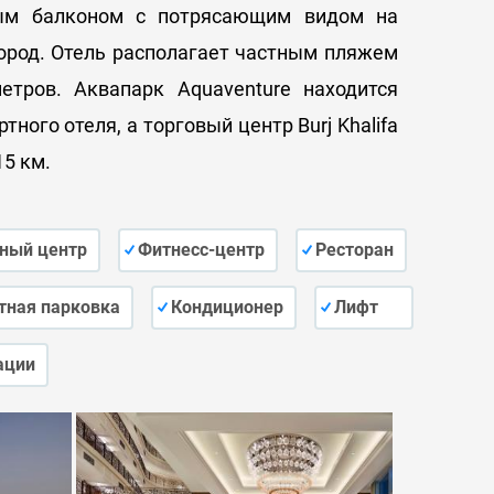
ным балконом с потрясающим видом на
ород. Отель располагает частным пляжем
етров. Аквапарк Aquaventure находится
тного отеля, а торговый центр Burj Khalifa
15 км.
ный центр
Фитнесс-центр
Ресторан
тная парковка
Кондиционер
Лифт
ации