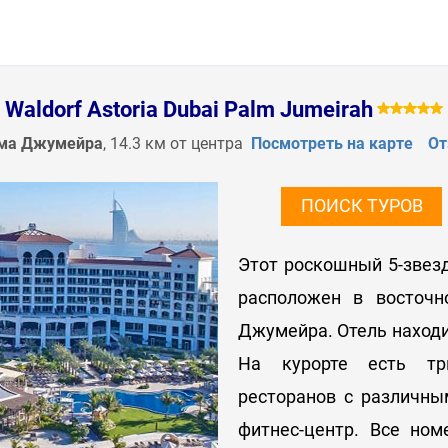
Waldorf Astoria Dubai Palm Jumeirah
ма Джумейра
, 14.3 км от центра
Посмотреть на карте
О
ПОИСК ТУРОВ
Этот роскошный 5-звез
расположен в восточн
Джумейра. Отель находи
На курорте есть три
ресторанов с различным
фитнес-центр. Все но