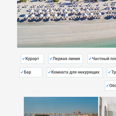
Курорт
Первая линия
Частный пл
Бар
Комната для некурящих
Тр
Об