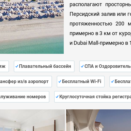
располагают простор
Персидский залив или г
протяженностью 200 м
примерно в 3 км от курор
и Dubai Mall-примерно в 
яж
Плавательный бассейн
СПА и Оздоровитель
ансфер из/в аэропорт
Бесплатный Wi-Fi
Беспла
служивание номеров
Круглосуточная стойка регистр