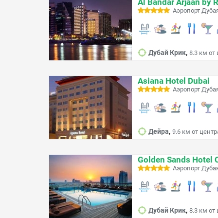
Al Bandar Arjaan by 
Аэропорт Дубая
,
Дубай Крик
8.3 км от
Asiana Hotel Dubai
Аэропорт Дубая
,
Дейра
9.6 км от центр
Golden Sands Hotel 
Аэропорт Дубая
,
Дубай Крик
8.3 км от