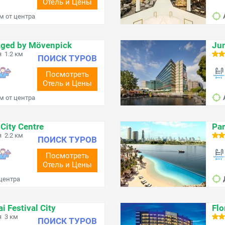
Отель и Цены
км от центра
aged by Mövenpick
Jum
 1.2 км
ПОИСК ТУРОВ
Посмотреть
Отель и Цены
км от центра
City Centre
Par
 2.2 км
ПОИСК ТУРОВ
Посмотреть
Отель и Цены
 центра
i Festival City
Flo
я 3 км
ПОИСК ТУРОВ