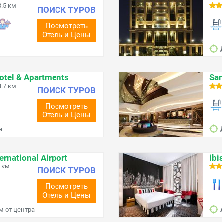
.5 км
ПОИСК ТУРОВ
Посмотреть
Отель и Цены
otel & Apartments
Sam
.7 км
ПОИСК ТУРОВ
Посмотреть
Отель и Цены
а
ernational Airport
ibi
 км
ПОИСК ТУРОВ
Посмотреть
Отель и Цены
км от центра