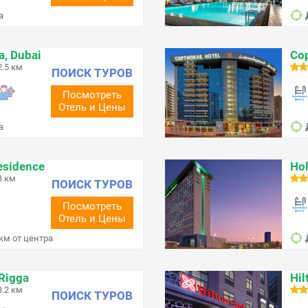
а
a, Dubai
Cop
.5 км
ПОИСК ТУРОВ
Посмотреть
Отель и Цены
а
esidence
Hol
3 км
ПОИСК ТУРОВ
Посмотреть
Отель и Цены
 км от центра
 Rigga
Hil
.2 км
ПОИСК ТУРОВ