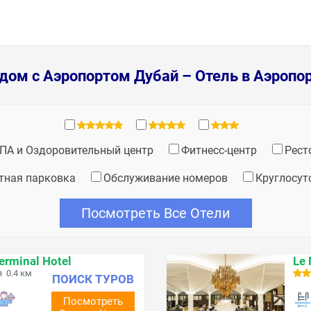
дом с Аэропортом Дубай – Отель в Аэропо
ПА и Оздоровительный центр
Фитнесс-центр
Рест
тная парковка
Обслуживание номеров
Круглосут
Посмотреть Все Отели
Terminal Hotel
Le 
 0.4 км
ПОИСК ТУРОВ
Посмотреть