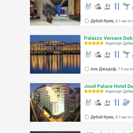
,
Дубай Крик
8.1 км от
Palazzo Versace Dub
Аэропорт Дуба
,
Аль Джадаф
7.5 км о
Jood Palace Hotel D
Аэропорт Дубая
,
Дубай Крик
8.7 км от