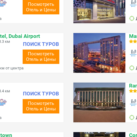
Посмотреть
Отель и Цены
а
el, Dubai Airport
Mar
.3 км
ПОИСК ТУРОВ
Посмотреть
Отель и Цены
 км от центра
Ra
.4 км
ПОИСК ТУРОВ
Посмотреть
Отель и Цены
а
ntown
Cor